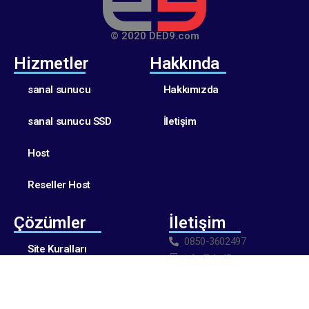
© 2020 DED9.com
Hizmetler
Hakkında
sanal sunucu
Hakkımızda
sanal sunucu SSD
İletişim
Host
Reseller Host
Çözümler
İletişim
0850-3602497
Site Kuralları
info@ded9.com
Gizlilik Politikası