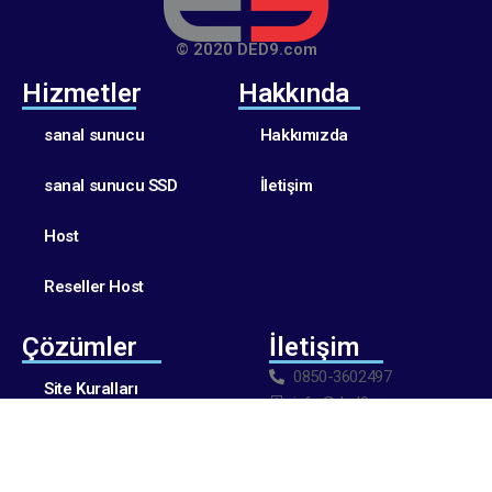
© 2020 DED9.com
Hizmetler
Hakkında
sanal sunucu
Hakkımızda
sanal sunucu SSD
İletişim
Host
Reseller Host
Çözümler
İletişim
0850-3602497
Site Kuralları
info@ded9.com
Gizlilik Politikası
KULLANIM ŞARTLARI