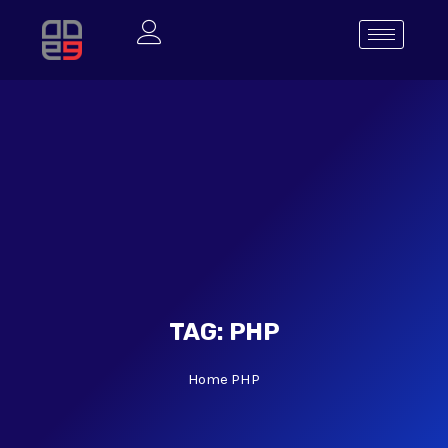
TAG:
PHP
Home
PHP