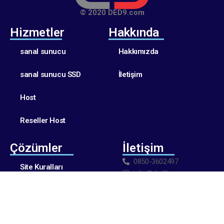
© 2020 DED9.com
Hizmetler
Hakkında
sanal sunucu
Hakkımızda
sanal sunucu SSD
İletişim
Host
Reseller Host
Çözümler
İletişim
0850-3602497
Site Kuralları
info@ded9.com
Gizlilik Politikası
KULLANIM ŞARTLARI