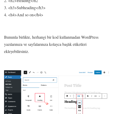
<
h2
>
Heading
<
/h2
<
h3
>
Subheading
<
/h3
>
<
h4
>
And so on
<
/h4
>
Bununla birlikte, herhangi bir kod kullanmadan WordPress
yazılarınıza ve sayfalarınıza kolayca başlık etiketleri
ekleyebilirsiniz.