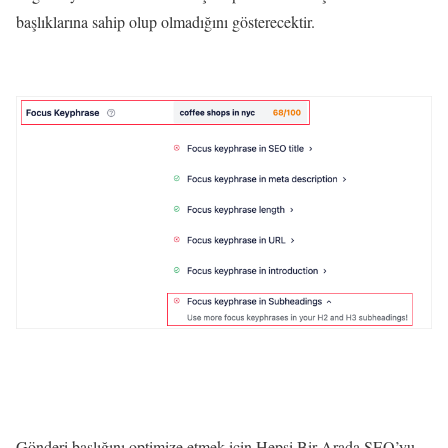
başlıklarına sahip olup olmadığını gösterecektir.
Gönderi başlığını optimize etmek için Hepsi Bir Arada SEO’yu