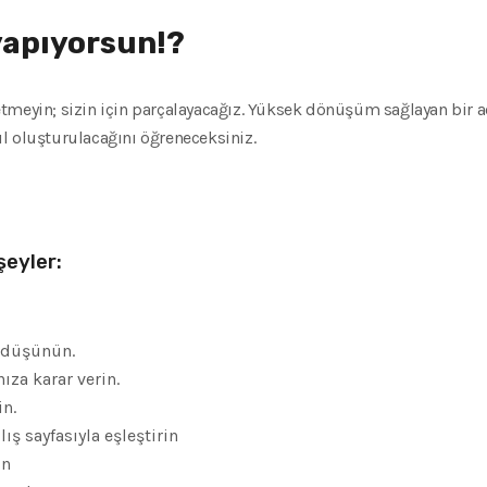
yapıyorsun!?
meyin; sizin için parçalayacağız. Yüksek dönüşüm sağlayan bir aç
sıl oluşturulacağını öğreneceksiniz.
şeyler:
 düşünün.
ıza karar verin.
in.
ış sayfasıyla eşleştirin
un