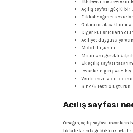
Etkileyici metin+resiml
Açılış sayfası güçlü bir 
Dikkat dağıtıcı unsurlar
Onlara ne alacaklarını g
Diğer kullanıcıların ol
Aciliyet duygusu yaratı
Mobil düşünün
Minimum gerekli bilgile
Ek açılış sayfası tasarı
İnsanların giriş ve çıkışl
Verilerinize göre optimi
Bir A/B testi oluşturun
Açılış sayfası ne
Örneğin, açılış sayfası, insanları
tıkladıklarında geldikleri sayfadır