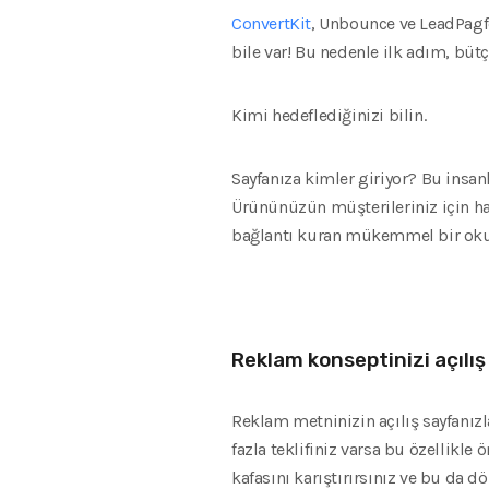
ConvertKit
, Unbounce ve LeadPagfor
bile var! Bu nedenle ilk adım, büt
Kimi hedeflediğinizi bilin.
Sayfanıza kimler giriyor? Bu insanla
Ürününüzün müşterileriniz için h
bağlantı kuran mükemmel bir okuyu
Reklam konseptinizi açılış
Reklam metninizin açılış sayfanızl
fazla teklifiniz varsa bu özellikle
kafasını karıştırırsınız ve bu da 