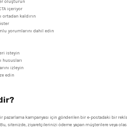
er oluşturun
CTA içeriyor
ı ortadan kaldırın
öster
umlu yorumlarını dahil edin
n
ri isteyin
mı hususları
arını izleyin
ze edin
dir?
n bir pazarlama kampanyası için gönderilen bir e-postadaki bir rek
. Bu, sitenizde, ziyaretçilerinizi ödeme yapan müşterilere veya ola