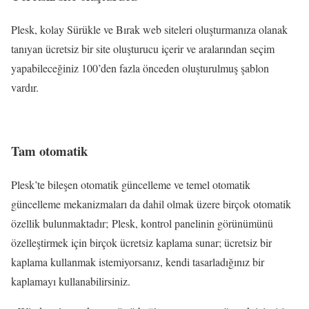
Plesk, kolay Sürükle ve Bırak web siteleri oluşturmanıza olanak
tanıyan ücretsiz bir site oluşturucu içerir ve aralarından seçim
yapabileceğiniz 100’den fazla önceden oluşturulmuş şablon
vardır.
Tam otomatik
Plesk’te bileşen otomatik güncelleme ve temel otomatik
güncelleme mekanizmaları da dahil olmak üzere birçok otomatik
özellik bulunmaktadır; Plesk, kontrol panelinin görünümünü
özelleştirmek için birçok ücretsiz kaplama sunar; ücretsiz bir
kaplama kullanmak istemiyorsanız, kendi tasarladığınız bir
kaplamayı kullanabilirsiniz.