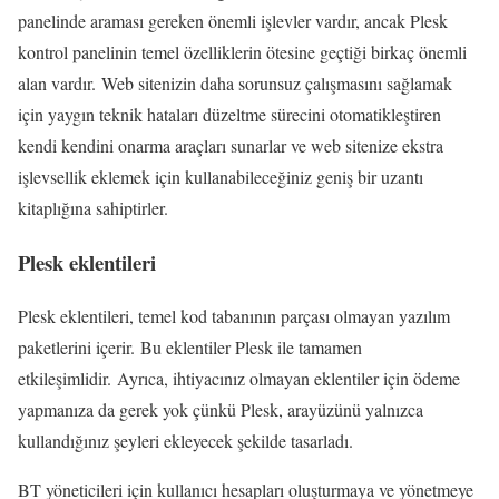
panelinde araması gereken önemli işlevler vardır, ancak Plesk
kontrol panelinin temel özelliklerin ötesine geçtiği birkaç önemli
alan vardır. Web sitenizin daha sorunsuz çalışmasını sağlamak
için yaygın teknik hataları düzeltme sürecini otomatikleştiren
kendi kendini onarma araçları sunarlar ve web sitenize ekstra
işlevsellik eklemek için kullanabileceğiniz geniş bir uzantı
kitaplığına sahiptirler.
Plesk eklentileri
Plesk eklentileri, temel kod tabanının parçası olmayan yazılım
paketlerini içerir. Bu eklentiler Plesk ile tamamen
etkileşimlidir. Ayrıca, ihtiyacınız olmayan eklentiler için ödeme
yapmanıza da gerek yok çünkü Plesk, arayüzünü yalnızca
kullandığınız şeyleri ekleyecek şekilde tasarladı.
BT yöneticileri için kullanıcı hesapları oluşturmaya ve yönetmeye