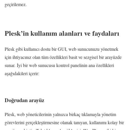
geçirilemez.
Plesk’in kullanım alanları ve faydaları
Plesk gibi kullanıcı dostu bir GUI, web sunucunuzu yönetmek
için ihtiyacınız olan tüm özellikleri basit ve sezgisel bir arayüzde
sunar. İyi bir web sunucusu kontrol panelinin ana özellikleri
aşağıdakileri içerir:
Doğrudan arayüz
Plesk, web yöneticilerinin yalnızca birkaç tıklamayla yönetim
görevlerini gerçekleştirmesine olanak tanıyan, kullanımı kolay bir