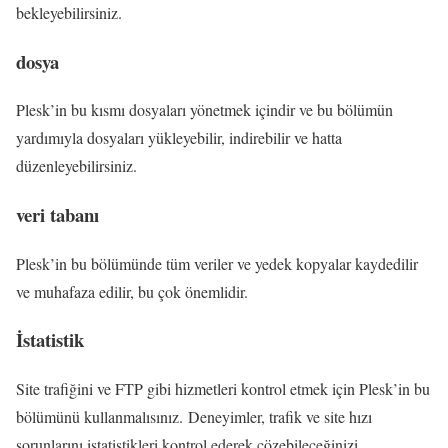
bekleyebilirsiniz.
dosya
Plesk’in bu kısmı dosyaları yönetmek içindir ve bu bölümün
yardımıyla dosyaları yükleyebilir, indirebilir ve hatta
düzenleyebilirsiniz.
veri tabanı
Plesk’in bu bölümünde tüm veriler ve yedek kopyalar kaydedilir
ve muhafaza edilir, bu çok önemlidir.
İstatistik
Site trafiğini ve FTP gibi hizmetleri kontrol etmek için Plesk’in bu
bölümünü kullanmalısınız. Deneyimler, trafik ve site hızı
sorunlarını istatistikleri kontrol ederek çözebileceğinizi