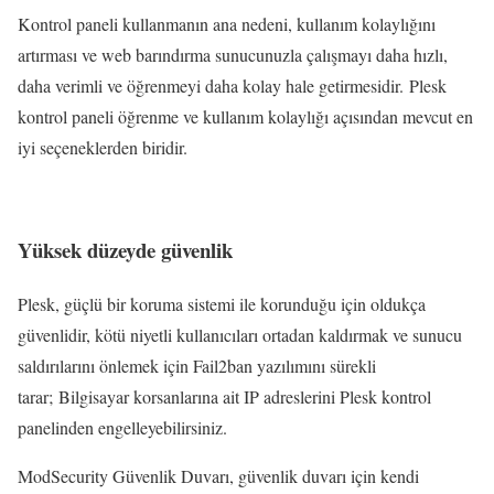
Kontrol paneli kullanmanın ana nedeni, kullanım kolaylığını
artırması ve web barındırma sunucunuzla çalışmayı daha hızlı,
daha verimli ve öğrenmeyi daha kolay hale getirmesidir. Plesk
kontrol paneli öğrenme ve kullanım kolaylığı açısından mevcut en
iyi seçeneklerden biridir.
Yüksek düzeyde güvenlik
Plesk, güçlü bir koruma sistemi ile korunduğu için oldukça
güvenlidir, kötü niyetli kullanıcıları ortadan kaldırmak ve sunucu
saldırılarını önlemek için Fail2ban yazılımını sürekli
tarar; Bilgisayar korsanlarına ait IP adreslerini Plesk kontrol
panelinden engelleyebilirsiniz.
ModSecurity Güvenlik Duvarı, güvenlik duvarı için kendi