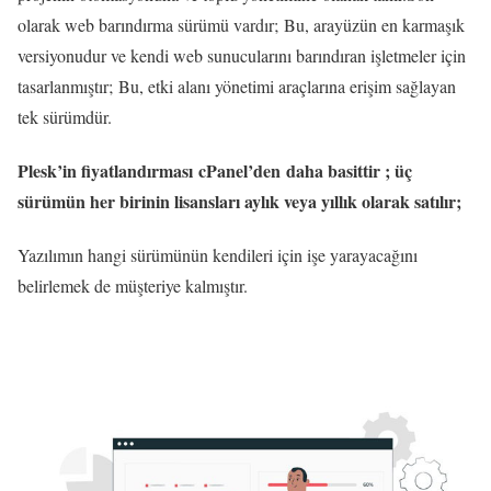
olarak web barındırma sürümü vardır; Bu, arayüzün en karmaşık
versiyonudur ve kendi web sunucularını barındıran işletmeler için
tasarlanmıştır; Bu, etki alanı yönetimi araçlarına erişim sağlayan
tek sürümdür.
Plesk’in fiyatlandırması cPanel’den daha basittir ; üç
sürümün her birinin lisansları aylık veya yıllık olarak satılır;
Yazılımın hangi sürümünün kendileri için işe yarayacağını
belirlemek de müşteriye kalmıştır.