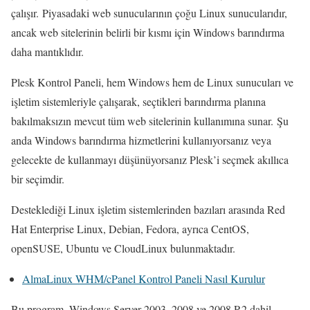
çalışır. Piyasadaki web sunucularının çoğu Linux sunucularıdır,
ancak web sitelerinin belirli bir kısmı için Windows barındırma
daha mantıklıdır.
Plesk Kontrol Paneli, hem Windows hem de Linux sunucuları ve
işletim sistemleriyle çalışarak, seçtikleri barındırma planına
bakılmaksızın mevcut tüm web sitelerinin kullanımına sunar. Şu
anda Windows barındırma hizmetlerini kullanıyorsanız veya
gelecekte de kullanmayı düşünüyorsanız Plesk’i seçmek akıllıca
bir seçimdir.
Desteklediği Linux işletim sistemlerinden bazıları arasında Red
Hat Enterprise Linux, Debian, Fedora, ayrıca CentOS,
openSUSE, Ubuntu ve CloudLinux bulunmaktadır.
AlmaLinux WHM/cPanel Kontrol Paneli Nasıl Kurulur
Bu program, Windows Server 2003, 2008 ve 2008 R2 dahil