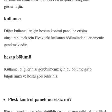
göstermiştir.
kullanıcı
Diğer kullanıcılar için hostun kontrol paneline erişim
oluşturabilmek için Plesk’teki kullanıcı bölümünden ilerlemeniz
gerekmektedir.
hesap bölümü
Kullanıcı bilgilerinizi görebilmeniz için bu bölüme girip
bilgilerinizi ve hostu görebilirsiniz.
Plesk kontrol paneli ücretsiz mi?
Plesk ücretsiz bir yazılım değildir ve aylık veya yıllık olarak Plesk