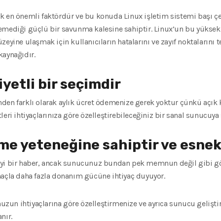
k en önemli faktördür ve bu konuda Linux işletim sistemi başı çe
emediği güçlü bir savunma kalesine sahiptir. Linux’un bu yüksek
eyine ulaşmak için kullanıcıların hatalarını ve zayıf noktalarını 
kaynağıdır.
yetli bir seçimdir
nden farklı olarak aylık ücret ödemenize gerek yoktur çünkü açı
leri ihtiyaçlarınıza göre özelleştirebileceğiniz bir sanal sunucuy
e yeteneğine sahiptir ve esnek
çin iyi bir haber, ancak sunucunuz bundan pek memnun değil gibi
maçla daha fazla donanım gücüne ihtiyaç duyuyor.
zun ihtiyaçlarına göre özelleştirmenize ve ayrıca sunucu geliş
nır.