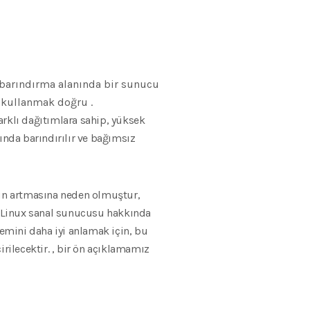
zi barındırma alanında bir sunucu
S kullanmak doğru .
arklı dağıtımlara sahip, yüksek
ında barındırılır ve bağımsız
gün artmasına neden olmuştur,
; Linux sanal sunucusu hakkında
ini daha iyi anlamak için, bu
rilecektir. , bir ön açıklamamız