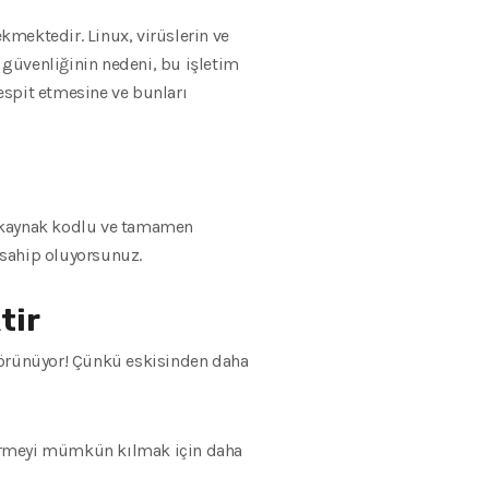
kmektedir. Linux, virüslerin ve
 güvenliğinin nedeni, bu işletim
tespit etmesine ve bunları
k kaynak kodlu ve tamamen
a sahip oluyorsunuz.
tir
 görünüyor! Çünkü eskisinden daha
tirmeyi mümkün kılmak için daha