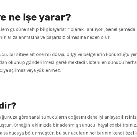
e ne işe yarar?
şlem gücüne sahip bilgisayarlar
”
olarak anılıyor ; Genel şemada s
nin arızalanmasına ve başarısız olmasına neden olur.
, bir siteye ait önemli dosya, bilgi ve belgelerin konulduğu yerdi
fından okunup gönderilmesi gerekmektedir. İstenilen sunucu herha
ıcıya açılmaz veya yüklenmez.
dir?
ğunuza göre sanal sunucuların doğasını daha iyi anlayabilirsiniz.
uştur . Örneğin aklınızda bir adanmış sunucu hayal edebilirsiniz
şka sunucuya bölünmüştür, bu sunucuların her birinin kendi özel k