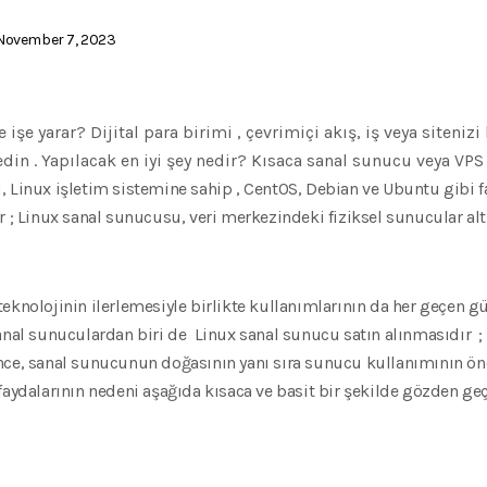
ovember 7, 2023
işe yarar? Dijital para birimi , çevrimiçi akış, iş veya siteni
edin . Yapılacak en iyi şey nedir? Kısaca sanal sunucu veya VP
 Linux işletim sistemine sahip , CentOS, Debian ve Ubuntu gibi f
r ; Linux sanal sunucusu, veri merkezindeki fiziksel sunucular alt
teknolojinin ilerlemesiyle birlikte kullanımlarının da her geçen 
sanal sunuculardan biri de Linux sanal sunucu satın alınmasıdır 
 sanal sunucunun doğasının yanı sıra sunucu kullanımının önem
faydalarının nedeni aşağıda kısaca ve basit bir şekilde gözden geçi