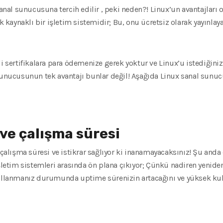
l sunucusuna tercih edilir , peki neden?! Linux’un avantajları onu
ık kaynaklı bir işletim sistemidir; Bu, onu ücretsiz olarak yayınla
li sertifikalara para ödemenize gerek yoktur ve Linux’u istediğiniz
 sunucusunun tek avantajı bunlar değil! Aşağıda Linux sanal sunuc
 ve çalışma süresi
 çalışma süresi ve istikrar sağlıyor ki inanamayacaksınız! Şu anda
işletim sistemleri arasında ön plana çıkıyor; Çünkü nadiren yenid
kullanmanız durumunda uptime sürenizin artacağını ve yüksek kull