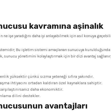
nucusu kavramına aşinalık
 ne işe yaradığını daha iyi anlayabilmek için asıl konuya geçebil
m sistemidir; Bu işletim sistemi amaçlanan sunucuya kurulduğund
, sunucu yönetimini kolaylaştırmak için bir dizi avantaj sağlanır;
nlik yüksektir çünkü sızma yeteneği sıfıra yakındır.
laşma ihtiyacını ortadan kaldıran özel kaynaklara sahiptir.
arşılaştırırsanız daha ekonomiktir.
lama dilini destekler.
nucusunun avantajları