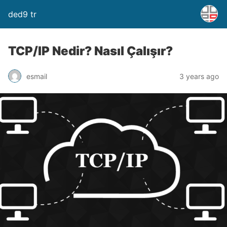
ded9 tr
TCP/IP Nedir? Nasıl Çalışır?
esmail
3 years ago