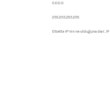
0.0.0.0
255.255.255.255
Elbette IP’nin ne olduğuna dair, I