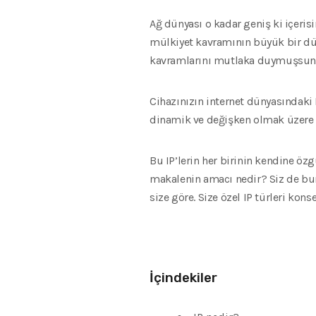
Ağ dünyası o kadar geniş ki içerisi
mülkiyet kavramının büyük bir düny
kavramlarını mutlaka duymuşsun
Cihazınızın internet dünyasındaki I
dinamik ve değişken olmak üzere bi
Bu IP’lerin her birinin kendine özg
makalenin amacı nedir? Siz de bun
size göre. Size özel IP türleri ko
İçindekiler