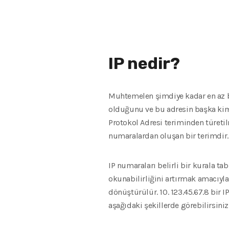
IP nedir?
Muhtemelen şimdiye kadar en az bir
olduğunu ve bu adresin başka kimse
Protokol Adresi teriminden türetilm
numaralardan oluşan bir terimdir.
IP numaraları belirli bir kurala ta
okunabilirliğini artırmak amacıy
dönüştürülür. 10. 123.45.67.8 bir I
aşağıdaki şekillerde görebilirsiniz