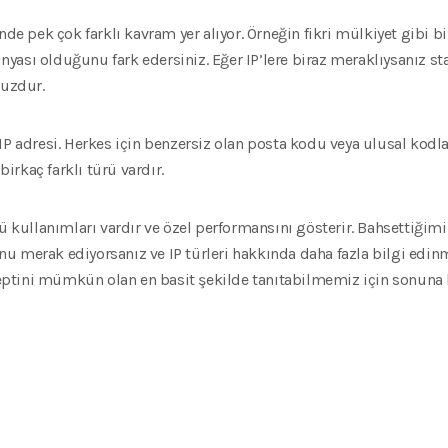
nde pek çok farklı kavram yer alıyor. Örneğin fikri mülkiyet gibi bi
ası olduğunu fark edersiniz. Eğer IP’lere biraz meraklıysanız sta
uzdur.
P adresi. Herkes için benzersiz olan posta kodu veya ulusal kodla ay
rkaç farklı türü vardır.
ü kullanımları vardır ve özel performansını gösterir. Bahsettiğimiz
u merak ediyorsanız ve IP türleri hakkında daha fazla bilgi edin
nseptini mümkün olan en basit şekilde tanıtabilmemiz için sonuna 