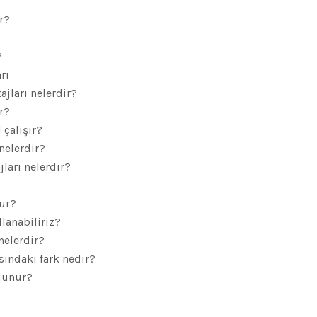
r?
?
rı
ajları nelerdir?
ir?
 çalışır?
 nelerdir?
jları nelerdir?
lur?
lanabiliriz?
 nelerdir?
sındaki fark nedir?
olunur?