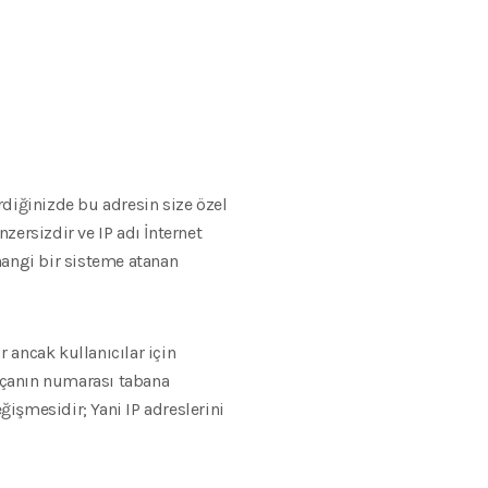
rdiğinizde bu adresin size özel
zersizdir ve IP adı İnternet
rhangi bir sisteme atanan
r ancak kullanıcılar için
rçanın numarası tabana
ğişmesidir; Yani IP adreslerini