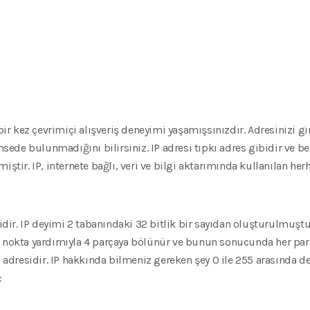
 kez çevrimiçi alışveriş deneyimi yaşamışsınızdır. Adresinizi gi
de bulunmadığını bilirsiniz. IP adresi tıpkı adres gibidir ve ben
iştir. IP, internete bağlı, veri ve bilgi aktarımında kullanılan he
bidir. IP deyimi 2 tabanındaki 32 bitlik bir sayıdan oluşturulmuştu
la nokta yardımıyla 4 parçaya bölünür ve bunun sonucunda her pa
P adresidir. IP hakkında bilmeniz gereken şey 0 ile 255 arasında de
: