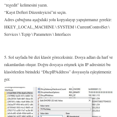
“regedit” kelimesini yazın.
“Kayıt Defteri Düzenleyicisi”ni seçin.
Adres çubuğuna aşağıdaki yolu kopyalayıp yapıştırmanız gerekir:
HKEY_LOCAL_MACHINE \ SYSTEM \ CurrentControlSet \
Services \ Tcpip \ Parameters \ Interfaces
5. Sol sayfada bir dizi klasör göreceksiniz. Dosya adları da harf ve
rakamlardan oluşur. Doğru dosyaya erişmek için IP adresinizi bu
klasörlerden birindeki “DhcpIPAddress” dosyasıyla eşleştirmeniz
ger.