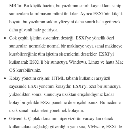
MB’tır. Bu küçük hacim, bu yazılımın sınırlı kaynaklara sahip
sunuculara kurulmasını mümkün kılar. Ayrıca ESXi’nin küçük
boyutu bu yazılımın saldırı yüzeyini daha sınırlı hale getirerek
daha güvenli hale getiriyor.
Çok çeşitli işletim sistemleri desteği: ESXi’ye yönelik özel
sunucular, normalde normal bir makineye veya sanal makineye
kurabileceğiniz tüm işletim sistemlerini destekler. ESXi’yi
kullanarak ESXi’li bir sunucuya Windows, Linux ve hatta Mac
OS kurabilirsiniz.
Kolay yönetim erişimi: HTML tabanlı kullanıcı arayüzü
sayesinde ESXi yönetimi kolaydır. ESXi’yi özel bir sunucuya
yükledikten sonra, sunucuya uzaktan erişebildiğiniz kadar
kolay bir şekilde ESXi paneline de erişebilirsiniz. Bu nedenle
uzak sanal makineleri yönetmek kolaydır.
Güvenlik: Çıplak donanım hipervizörün varsayılan olarak
kullanıcılara sağladığı güvenliğin yanı sıra, VMware, ESXi ile