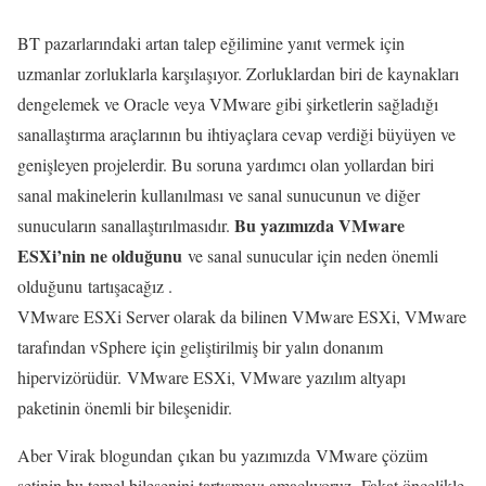
BT pazarlarındaki artan talep eğilimine yanıt vermek için
uzmanlar zorluklarla karşılaşıyor. Zorluklardan biri de kaynakları
dengelemek ve Oracle veya VMware gibi şirketlerin sağladığı
sanallaştırma araçlarının bu ihtiyaçlara cevap verdiği büyüyen ve
genişleyen projelerdir. Bu soruna yardımcı olan yollardan biri
sanal makinelerin kullanılması ve sanal sunucunun ve diğer
Bu yazımızda VMware
sunucuların sanallaştırılmasıdır.
ESXi’nin ne olduğunu
ve sanal sunucular için neden önemli
olduğunu tartışacağız .
VMware ESXi Server olarak da bilinen VMware ESXi, VMware
tarafından vSphere için geliştirilmiş bir yalın donanım
hipervizörüdür. VMware ESXi, VMware yazılım altyapı
paketinin önemli bir bileşenidir.
Aber Virak blogundan çıkan bu yazımızda VMware çözüm
setinin bu temel bileşenini tartışmayı amaçlıyoruz. Fakat öncelikle