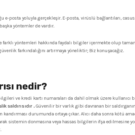
u e-posta yoluyla gerçekleşir. E-posta, virüslü bağlantıları, casus 
başka yöntemler de vardır.
 farklı yöntemleri hakkında faydalı bilgiler içermekte olup ta
venlik farkındalığını artırmaya yöneliktir; Biz konuşacağız.
rısı nedir?
gileri ve kredi kartı numaraları da dahil olmak üzere kullanıcı bi
ik saldırısıdır .
Güvenilir bir varlık gibi davranan bir saldırganın
in kandırması durumunda ortaya çıkar. Alıcı daha sonra kötü amaç
olarak sistemin donmasına veya hassas bilgilerin ifşa edilmesine y
.