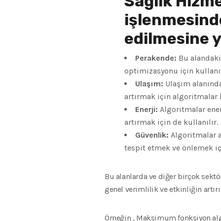
Sağlık Hizme
işlenmesinde
edilmesine y
Perakende:
Bu alandaki 
optimizasyonu için kullanıl
Ulaşım:
Ulaşım alanında,
artırmak için algoritmalar 
Enerji:
Algoritmalar ener
artırmak için de kullanılır.
Güvenlik:
Algoritmalar a
tespit etmek ve önlemek içi
Bu alanlarda ve diğer birçok sektö
genel verimlilik ve etkinliğin artı
Örneğin ,
Maksimum
fonksiyon al