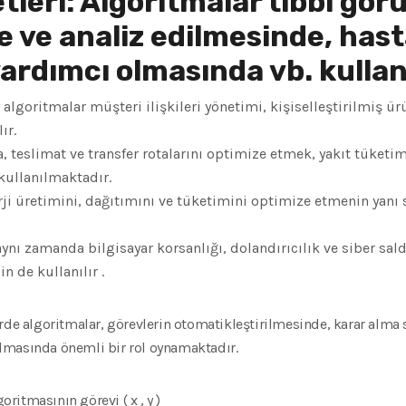
tleri:
Algoritmalar tıbbi gör
 ve analiz edilmesinde, hasta
ardımcı olmasında vb. kullanı
algoritmalar müşteri ilişkileri yönetimi, kişiselleştirilmiş ürü
ır.
 teslimat ve transfer rotalarını optimize etmek, yakıt tüketim
kullanılmaktadır.
ji üretimini, dağıtımını ve tüketimini optimize etmenin yanı sı
ynı zamanda bilgisayar korsanlığı, dolandırıcılık ve siber saldı
n de kullanılır .
rde algoritmalar, görevlerin otomatikleştirilmesinde, karar alma s
rılmasında önemli bir rol oynamaktadır.
goritmasının
görevi
(
x
,
y
)