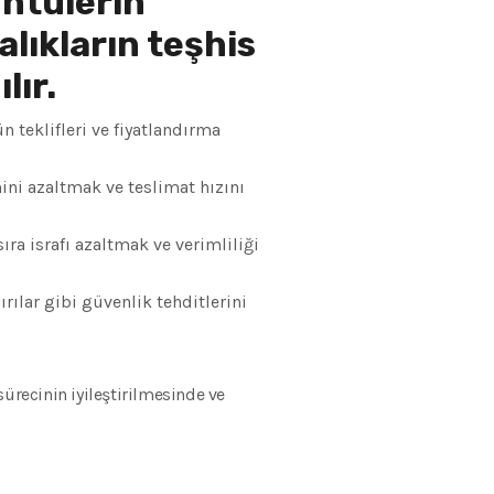
üntülerin
lıkların teşhis
lır.
n teklifleri ve fiyatlandırma
ini azaltmak ve teslimat hızını
ra israfı azaltmak ve verimliliği
rılar gibi güvenlik tehditlerini
ürecinin iyileştirilmesinde ve