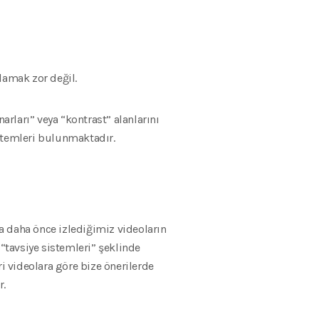
lamak zor değil.
rları” veya “kontrast” alanlarını
ntemleri bulunmaktadır.
la daha önce izlediğimiz videoların
e “tavsiye sistemleri” şeklinde
leri videolara göre bize önerilerde
r.