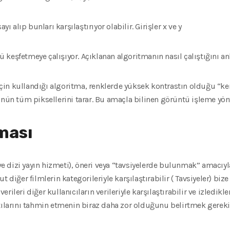
alıp bunları karşılaştırıyor olabilir. Girişler
x
ve
y
keşfetmeye çalışıyor. Açıklanan algoritmanın nasıl çalıştığını an
n kullandığı algoritma, renklerde yüksek kontrastın olduğu “kena
n tüm piksellerini tarar. Bu amaçla bilinen görüntü işleme yö
tması
m ve dizi yayın hizmeti), öneri veya “tavsiyelerde bulunmak” amacıy
 diğer filmlerin kategorileriyle karşılaştırabilir ( Tavsiyeler) biz
 verileri diğer kullanıcıların verileriyle karşılaştırabilir ve izledik
tılarını tahmin etmenin biraz daha zor olduğunu belirtmek gereki