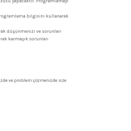
özücü yapacaktır. Programlamayı
Programlama bilgisini kullanarak
ak düşünmenizi ve sorunları
arak karmaşık sorunları
nizde ve problem çözmenizde size