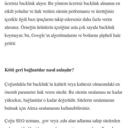
ücretsiz backlink alıyor. Bu yöntem ücretsiz backlink almanın en
etkili yoludur ve link verilen sitenin performansı ve ürettiğiniz
içerikle ilgili bazı ipuçlarını takip ederseniz daha fazla verim
alırsınız. Örneğin ürünlerin içeriğine asla çok sayıda backlink
koymayın; bu, Google’ın algoritmalarını ve botlarını şüpheli hale
getirir.
Kötü geri bağlantılar nasıl anlaşılır?
Çoğunlukla bir backlink’in kaliteli veya kalitesiz olmasındaki en
önemli parametre link veren sitedir. Bu sitenin sıralaması ne kadar
yüksekse, bağlantılar o kadar değerlidir. Sitelerin sıralamasını
bulmak için Alexa sıralamasını kullanabilirsiniz.
Çoğu SEO uzmanı, .gov veya .edu alan adlarına sahip sitelerden