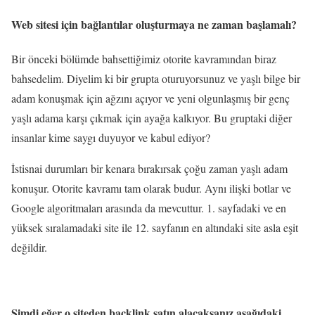
Web sitesi için bağlantılar oluşturmaya ne zaman başlamalı?
Bir önceki bölümde bahsettiğimiz otorite kavramından biraz
bahsedelim. Diyelim ki bir grupta oturuyorsunuz ve yaşlı bilge bir
adam konuşmak için ağzını açıyor ve yeni olgunlaşmış bir genç
yaşlı adama karşı çıkmak için ayağa kalkıyor. Bu gruptaki diğer
insanlar kime saygı duyuyor ve kabul ediyor?
İstisnai durumları bir kenara bırakırsak çoğu zaman yaşlı adam
konuşur. Otorite kavramı tam olarak budur. Aynı ilişki botlar ve
Google algoritmaları arasında da mevcuttur. 1. sayfadaki ve en
yüksek sıralamadaki site ile 12. sayfanın en altındaki site asla eşit
değildir.
Şimdi eğer o siteden backlink satın alacaksanız aşağıdaki