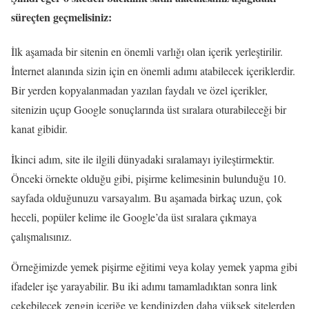
süreçten geçmelisiniz:
İlk aşamada bir sitenin en önemli varlığı olan içerik yerleştirilir.
İnternet alanında sizin için en önemli adımı atabilecek içeriklerdir.
Bir yerden kopyalanmadan yazılan faydalı ve özel içerikler,
sitenizin uçup Google sonuçlarında üst sıralara oturabileceği bir
kanat gibidir.
İkinci adım, site ile ilgili dünyadaki sıralamayı iyileştirmektir.
Önceki örnekte olduğu gibi, pişirme kelimesinin bulunduğu 10.
sayfada olduğunuzu varsayalım. Bu aşamada birkaç uzun, çok
heceli, popüler kelime ile Google’da üst sıralara çıkmaya
çalışmalısınız.
Örneğimizde yemek pişirme eğitimi veya kolay yemek yapma gibi
ifadeler işe yarayabilir. Bu iki adımı tamamladıktan sonra link
çekebilecek zengin içeriğe ve kendinizden daha yüksek sitelerden