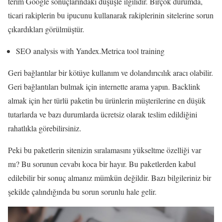
terim Google sonuçlarındaki düşüşle ilgilidir. Birçok durumda,
ticari rakiplerin bu ipucunu kullanarak rakiplerinin sitelerine sorun
çıkardıkları görülmüştür.
SEO analysis with Yandex.Metrica tool training
Geri bağlantılar bir kötüye kullanım ve dolandırıcılık aracı olabilir.
Geri bağlantıları bulmak için internette arama yapın. Backlink
almak için her türlü paketin bu ürünlerin müşterilerine en düşük
tutarlarda ve bazı durumlarda ücretsiz olarak teslim edildiğini
rahatlıkla görebilirsiniz.
Peki bu paketlerin sitenizin sıralamasını yükseltme özelliği var
mı? Bu sorunun cevabı koca bir hayır. Bu paketlerden kabul
edilebilir bir sonuç almanız mümkün değildir. Bazı bilgileriniz bir
şekilde çalındığında bu sorun sorunlu hale gelir.