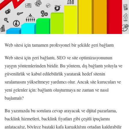
Web sitesi için tamamen profesyonel bir şekilde geri bağlantı
Web sitesi için geri bağlantı, SEO ve site optimizasyonunun
yaygın yöntemlerinden biridir. Bu yöntem, dış bağlantı yoluyla ve
güvenilirlik ve kabul edilebilirlik yaratarak hedef sitenin
sıralamasını yükseltmeye yardımcı olur. Ancak site kurucuları ve
yeni gelenler için: bağlantı oluşturmaya ne zaman ve nasıl
başlamalı?
Bu yazımızda bu sorulara cevap arayacak ve dijital pazarlama,
backlink hizmetleri, backlink fiyatları gibi çeşitli ipuçlarını
anlatacağız, böylece baştaki kafa karışıklığını ortadan kaldırabilir