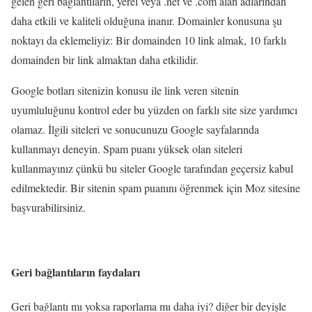
gelen geri bağlantıların, yerel veya .net ve .com alan adlarından
daha etkili ve kaliteli olduğuna inanır. Domainler konusuna şu
noktayı da eklemeliyiz: Bir domainden 10 link almak, 10 farklı
domainden bir link almaktan daha etkilidir.
Google botları sitenizin konusu ile link veren sitenin
uyumluluğunu kontrol eder bu yüzden on farklı site size yardımcı
olamaz. İlgili siteleri ve sonucunuzu Google sayfalarında
kullanmayı deneyin. Spam puanı yüksek olan siteleri
kullanmayınız çünkü bu siteler Google tarafından geçersiz kabul
edilmektedir. Bir sitenin spam puanını öğrenmek için Moz sitesine
başvurabilirsiniz.
Geri bağlantıların faydaları
Geri bağlantı mı yoksa raporlama mı daha iyi? diğer bir deyişle