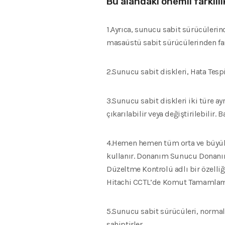
Bu alandaki önemli farklılık
1.Ayrıca, sunucu sabit sürücüleri
masaüstü sabit sürücülerinden far
2.Sunucu sabit diskleri, Hata Tes
3.Sunucu sabit diskleri iki türe ayr
çıkarılabilir veya değiştirilebilir.
4.Hemen hemen tüm orta ve büyük öl
kullanır. Donanım Sunucu Donanımı
Düzeltme Kontrolü adlı bir özelliğ
Hitachi CCTL’de Komut Tamamlama 
5.Sunucu sabit sürücüleri, normal 
sahiptirler.