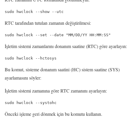
sudo hwclock --show --utc
RTC tarafından tutulan zamanın değiştirilmesi:
sudo hwclock --set --date "MM/DD/YY HH:MM:SS"
İşletim sistemi zamanlarını donanım saatine (RTC) göre ayarlayın:
sudo hwclock --hctosys
Bu komut, sisteme donanım saatini (HC) sistem saatine (SYS)
ayarlamasını söyler:
İşletim sistemi zamanına göre RTC zamanını ayarlayın:
sudo hwclock --systohc
Önceki işleme geri dönmek için bu komutu kullanın.