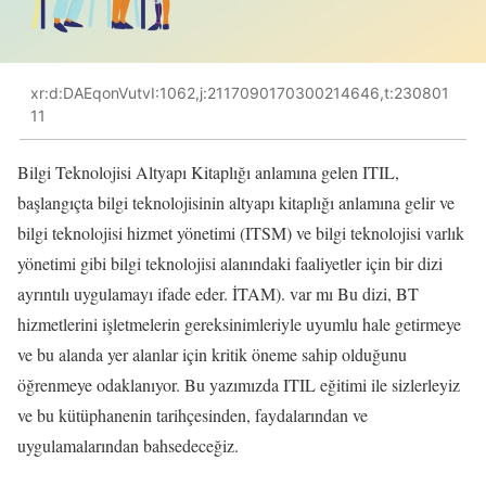
xr:d:DAEqonVutvI:1062,j:2117090170300214646,t:230801
11
Bilgi Teknolojisi Altyapı Kitaplığı anlamına gelen ITIL,
başlangıçta bilgi teknolojisinin altyapı kitaplığı anlamına gelir ve
bilgi teknolojisi hizmet yönetimi (ITSM) ve bilgi teknolojisi varlık
yönetimi gibi bilgi teknolojisi alanındaki faaliyetler için bir dizi
ayrıntılı uygulamayı ifade eder. İTAM). var mı Bu dizi, BT
hizmetlerini işletmelerin gereksinimleriyle uyumlu hale getirmeye
ve bu alanda yer alanlar için kritik öneme sahip olduğunu
öğrenmeye odaklanıyor. Bu yazımızda ITIL eğitimi ile sizlerleyiz
ve bu kütüphanenin tarihçesinden, faydalarından ve
uygulamalarından bahsedeceğiz.